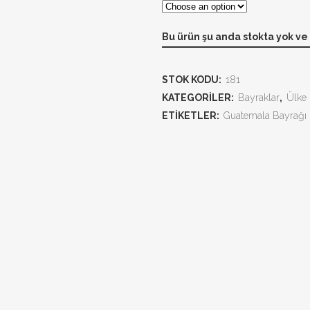
Bu ürün şu anda stokta yok ve
STOK KODU:
181
KATEGORILER:
Bayraklar
,
Ülke 
ETIKETLER:
Guatemala Bayrağı