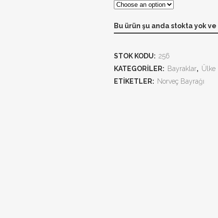
Bu ürün şu anda stokta yok ve
STOK KODU:
256
KATEGORILER:
Bayraklar
,
Ülke 
ETIKETLER:
Norveç Bayrağı