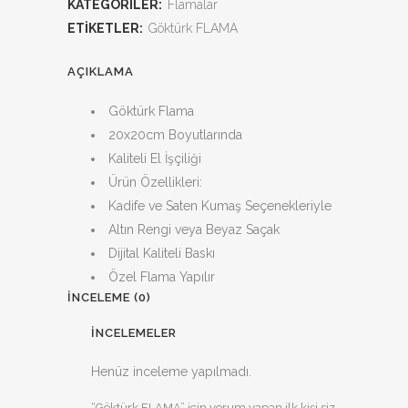
KATEGORILER:
Flamalar
ETIKETLER:
Göktürk FLAMA
AÇIKLAMA
Göktürk Flama
20x20cm Boyutlarında
Kaliteli El İşçiliği
Ürün Özellikleri:
Kadife ve Saten Kumaş Seçenekleriyle
Altın Rengi veya Beyaz Saçak
Dijital Kaliteli Baskı
Özel Flama Yapılır
İNCELEME (0)
İNCELEMELER
Henüz inceleme yapılmadı.
“Göktürk FLAMA” için yorum yapan ilk kişi siz