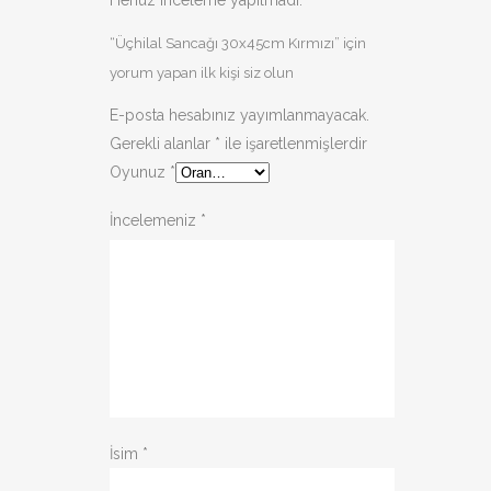
Henüz inceleme yapılmadı.
“Üçhilal Sancağı 30x45cm Kırmızı” için
yorum yapan ilk kişi siz olun
E-posta hesabınız yayımlanmayacak.
Gerekli alanlar
*
ile işaretlenmişlerdir
Oyunuz
*
İncelemeniz
*
İsim
*