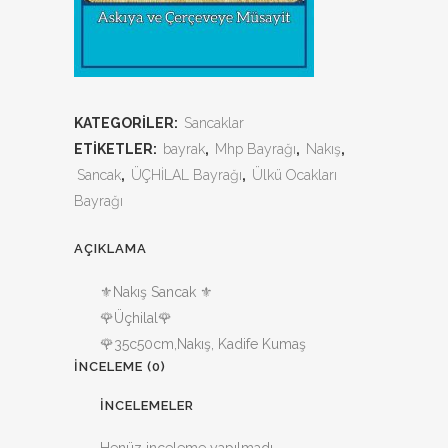
KATEGORILER:
Sancaklar
ETIKETLER:
bayrak
,
Mhp Bayrağı
,
Nakış
,
Sancak
,
ÜÇHİLAL Bayrağı
,
Ülkü Ocakları
Bayrağı
AÇIKLAMA
⚜Nakış Sancak ⚜
🌹Üçhilal🌹
🌹35c50cm,Nakış, Kadife Kumaş
İNCELEME (0)
İNCELEMELER